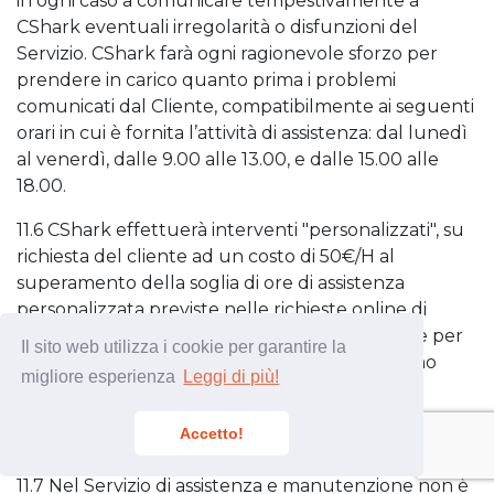
in ogni caso a comunicare tempestivamente a
CShark eventuali irregolarità o disfunzioni del
Servizio. CShark farà ogni ragionevole sforzo per
prendere in carico quanto prima i problemi
comunicati dal Cliente, compatibilmente ai seguenti
orari in cui è fornita l’attività di assistenza: dal lunedì
al venerdì, dalle 9.00 alle 13.00, e dalle 15.00 alle
18.00.
11.6 CShark effettuerà interventi "personalizzati", su
richiesta del cliente ad un costo di 50€/H al
superamento della soglia di ore di assistenza
personalizzata previste nelle richieste online di
attivazione dei singoli servizi. Le somme dovute per
Il sito web utilizza i cookie per garantire la
l’intervento di assistenza personalizzata saranno
migliore esperienza
Leggi di più!
fatturate il mese successivo all’intervento
effettuato. Se non sarà pagato il costo di un
Accetto!
intervento, non ne saranno eseguiti altri.
11.7 Nel Servizio di assistenza e manutenzione non è