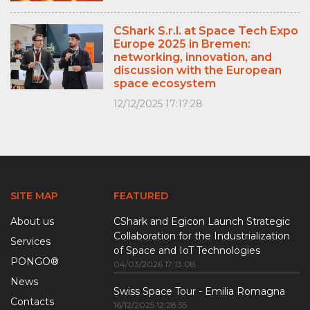
CShark S.r.l. at Space Tech Expo
Europe 2025 in Bremen:
networking, innovation, and
discussion with the European
space ecosystem
12/12/2025 17:17:28
SITE MAP
FEATURED
About us
CShark and Egicon Launch Strategic
Collaboration for the Industrialization
Services
of Space and IoT Technologies
PONGO®
04/03/2026 17:13:08
News
Swiss Space Tour - Emilia Romagna
Contacts
16/12/2025 12:28:55