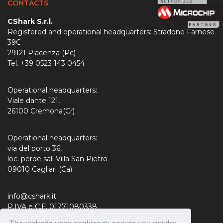
CONTACTS
CShark S.r.l.
Registered and operational headquarters: Stradone Farnese
39C
29121 Piacenza (Pc)
Tel. +39 0523 143 0454
Operational headquarters:
Viale dante 121,
26100 Cremona(Cr)
Operational headquarters:
via del porto 36,
loc. perde sali Villa San Pietro
09010 Cagliari (Ca)
info@cshark.it
P.IVA e C.F. 01771080338
R.E.A. 190127