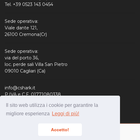
Tel. +39 0523 143 0454
Sede operativa:
Viale dante 121,
26100 Cremona(Cr)
Sede operativa:
via del porto 36,
loc. perde sali Villa San Pietro
09010 Cagliari (Ca)
info@cshark.it
P.IVA e C.F. 01771080338
R.E.A. 190127
Il sito web utilizza i cookie per garantire la
Capitale Sociale: 310.000,00 € i.v.
migliore esperienza
Leggi di più!
Accetto!
Copyright © CShark S.r.l. 2020 -
Privacy policy
-
Cookies
Policy
-
Condizioni Hosting
-
Credits & Disclaimer