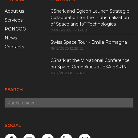
About us
CShark and Egicon Launch Strategic
Collaboration for the Industrialization
Services
of Space and IoT Technologies
PONGO®
04/03/2026 17:13:08
News
Swiss Space Tour - Emilia Romagna
Contacts
16/12/2025 12:28:55
CShark at the V National Conference
on Space Geopolitics at ESA ESRIN
16/12/2025 10:52:49
SEARCH
SOCIAL